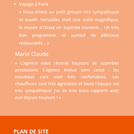
Voyage à Paris
« Nous étions un petit groupe très sympathique
et soudé. Versailles était une visite magnifique,
le musée d’Orsay un superbe souvenir… Un très
bon programme, et surtout de délicieux
restaurants… »
Marie Claude
« L’agence nous réserve toujours de superbes
prestations. L’agence évolue sans cesse : les
nouveaux cars sont très confortables. Les
chauffeurs sont très agréables et toute l’équipe est
très sympathique. J’ai de très bons rapports avec
eux depuis toujours ! »
PLAN DE SITE